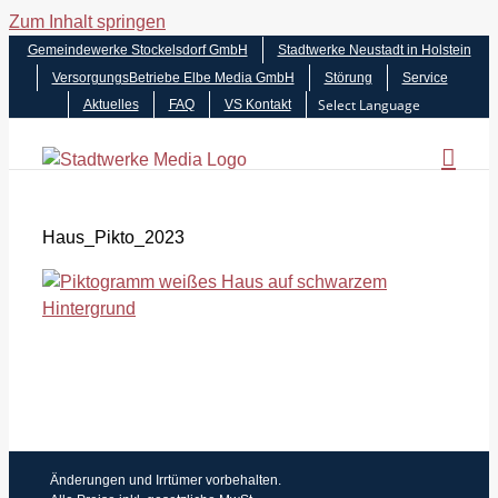
Zum Inhalt springen
Gemeindewerke Stockelsdorf GmbH
Stadtwerke Neustadt in Holstein
VersorgungsBetriebe Elbe Media GmbH
Störung
Service
Aktuelles
FAQ
VS Kontakt
Haus_Pikto_2023
Änderungen und Irrtümer vorbehalten.