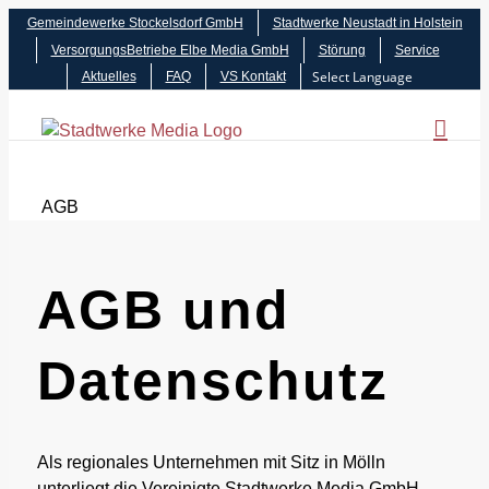
Zum
Gemeindewerke Stockelsdorf GmbH
Stadtwerke Neustadt in Holstein
Inhalt
VersorgungsBetriebe Elbe Media GmbH
Störung
Service
springen
Aktuelles
FAQ
VS Kontakt
AGB
AGB und
Datenschutz
Als regionales Unternehmen mit Sitz in Mölln
unterliegt die Vereinigte Stadtwerke Media GmbH