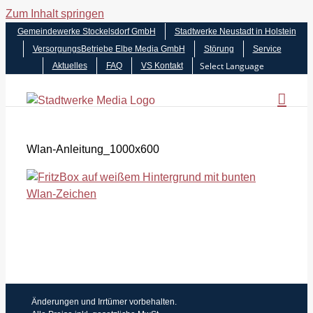
Zum Inhalt springen
Gemeindewerke Stockelsdorf GmbH
Stadtwerke Neustadt in Holstein
VersorgungsBetriebe Elbe Media GmbH
Störung
Service
Aktuelles
FAQ
VS Kontakt
Wlan-Anleitung_1000x600
Änderungen und Irrtümer vorbehalten.