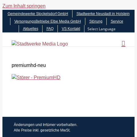
Zum Inhalt springen
Gemeindewerke Stockelsdorf GmbH
Stadtwerke Neustadt in Holstein
VersorgungsBetriebe Elbe Media GmbH
Störung
Service
Aktuelles
FAQ
VS Kontakt
premiumhd-neu
Änderungen und Irrtümer vorbehalten.
Alle Preise inkl. gesetzliche MwSt.